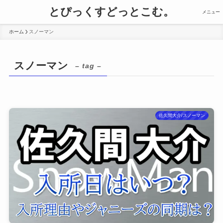
とぴっくすどっとこむ。
メニュー
ホーム
スノーマン
スノーマン
– tag –
佐久間大介/スノーマン