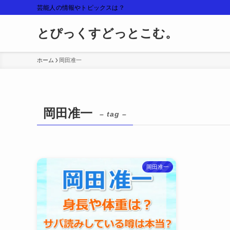
芸能人の情報やトピックスは？
とぴっくすどっとこむ。
ホーム
岡田准一
岡田准一
– tag –
岡田准一