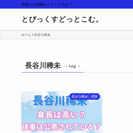
芸能人の情報やトピックスは？
とぴっくすどっとこむ。
ホーム
長谷川稀未
長谷川稀未
– tag –
長谷川稀未／僕青