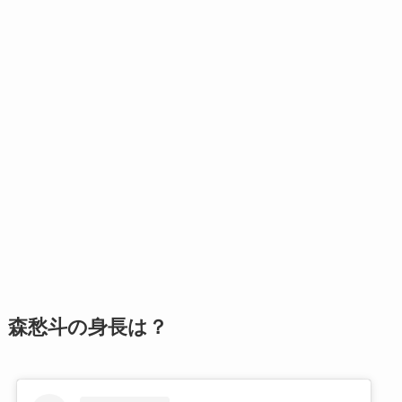
森愁斗の身長は？