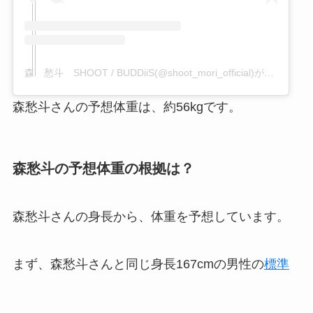
森 愁斗 SHOOT / BUDDiiS(@shoot_mori_official)がシェアした投稿
森愁斗さんの予想体重は、約56kgです。
森愁斗の予想体重の根拠は？
森愁斗さんの身長から、体重を予想しています。
まず、森愁斗さんと同じ身長167cmの男性の
標準
体重
は、約61kgです。