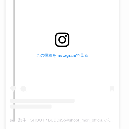
この投稿をInstagramで見る
森 愁斗 SHOOT / BUDDiiS(@shoot_mori_official)がシェアした投稿