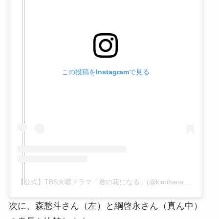
この投稿をInstagramで見る
【公式】TBS火曜ドラマ「君の花になる」(@kimihana_tbs)がシェアした投稿
次に、森愁斗さん（左）と綱啓永さん（真ん中）