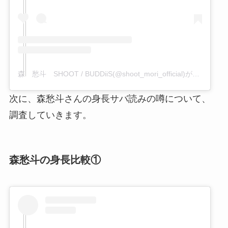
森 愁斗 SHOOT / BUDDiiS(@shoot_mori_official)がシェアした投稿
次に、森愁斗さんの身長サバ読みの噂について、
調査していきます。
森愁斗の身長比較①