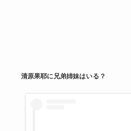
清原果耶に兄弟姉妹はいる？