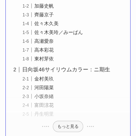
加藤史帆
齊藤京子
佐々木久美
佐々木美玲／みーぱん
高瀬愛奈
高本彩花
東村芽依
日向坂46サイリウムカラー：ニ期生
金村美玖
河田陽菜
小坂奈緒
富田涼花
丹生明里
もっと見る