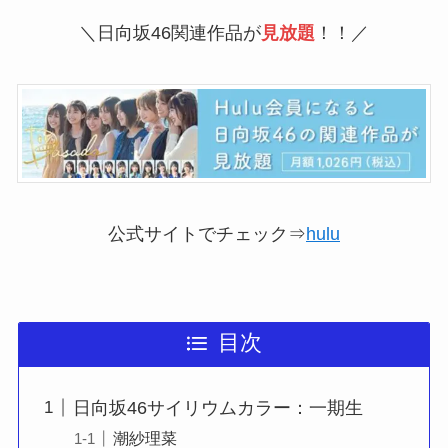
＼日向坂46関連作品が
見放題
！！／
公式サイトでチェック⇒
hulu
目次
日向坂46サイリウムカラー：一期生
潮紗理菜