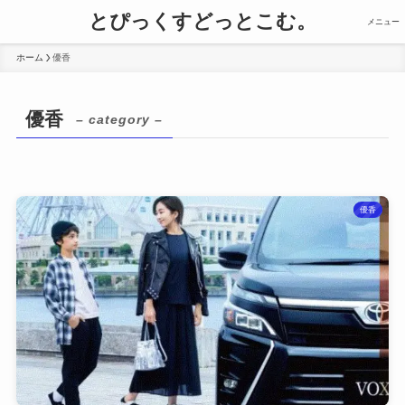
とぴっくすどっとこむ。
メニュー
ホーム
優香
優香
– category –
優香