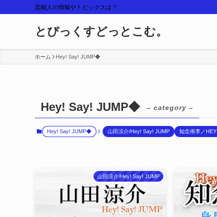
芸能人の情報やトピックスは？
とぴっくすどっとこむ。
ホーム
Hey! Say! JUMP◆
Hey! Say! JUMP◆
– category –
Hey! Say! JUMP◆
山田涼介/Hey! Say! JUMP
知念侑李／HEY
山田涼介/Hey! Say! JUMP