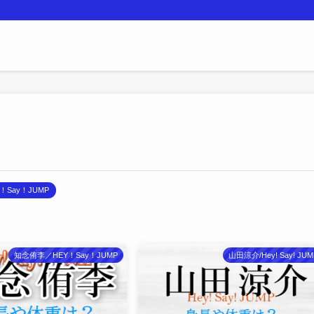
！Say！JUMP
知念侑李／HEY！Say！JUMP
山田涼介/Hey! Say! JUM