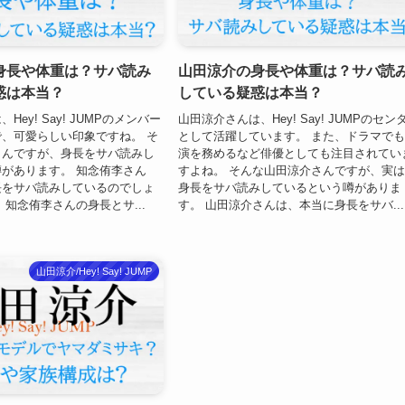
身長や体重は？サバ読み
山田涼介の身長や体重は？サバ読
惑は本当？
している疑惑は本当？
ey! Say! JUMPのメンバー
山田涼介さんは、Hey! Say! JUMPのセン
、可愛らしい印象ですね。 そ
として活躍しています。 また、ドラマで
さんですが、身長をサバ読みし
演を務めるなど俳優としても注目されてい
があります。 知念侑李さん
すよね。 そんな山田涼介さんですが、実
長をサバ読みしているのでしょ
身長をサバ読みしているという噂がありま
、知念侑李さんの身長とサ...
す。 山田涼介さんは、本当に身長をサバ...
山田涼介/Hey! Say! JUMP