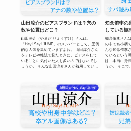
山田涼介のピアスブランドは？穴の
知念侑李の
数や位置はどこ？
している疑
山田涼介（やまだ りょうすけ）さんは、
知念侑李さんは、H
「Hey! Say! JUMP」のメンバーとして、圧倒
の中でも小柄で
的な人気を集めていますよね。 山田涼介さん
んな知念侑李
をテレビや雑誌で見たときに、ピアスをして
ているという噂
いることに気付いた人も多いのではないでし
は、本当に身
ょうか。 そんな山田涼介さんが着用してい...
うか。 そこで
山田涼介/Hey! Say! JUMP