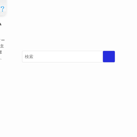
み
ター
も主
ま
は、