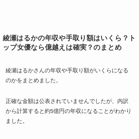
綾瀬はるかの年収や手取り額はいくら？ト
ップ女優なら億越えは確実？のまとめ
綾瀬はるかさんの年収や手取り額がいくらになる
のかをまとめました。
正確な金額は公表されていませんでしたが、内訳
から計算すると約5億円の年収になることがわかり
ました。