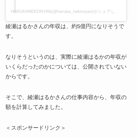
HARUKANEKONYAN(@haruka_nekonyan)がシェアした投稿
綾瀬はるかさんの年収は、
約5億円
になりそうで
す。
なりそうというのは、実際に綾瀬はるかの年収が
いくらだったのかについては、公開されていない
からです。
そこで、綾瀬はるかさんの仕事内容から、年収の
額を計算してみました。
＜スポンサードリンク＞