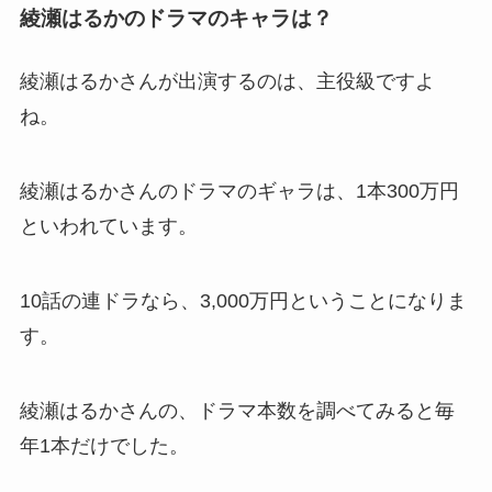
綾瀬はるかのドラマのキャラは？
綾瀬はるかさんが出演するのは、主役級ですよ
ね。
綾瀬はるかさんのドラマのギャラは、1本300万円
といわれています。
10話の連ドラなら、3,000万円ということになりま
す。
綾瀬はるかさんの、ドラマ本数を調べてみると毎
年1本だけでした。