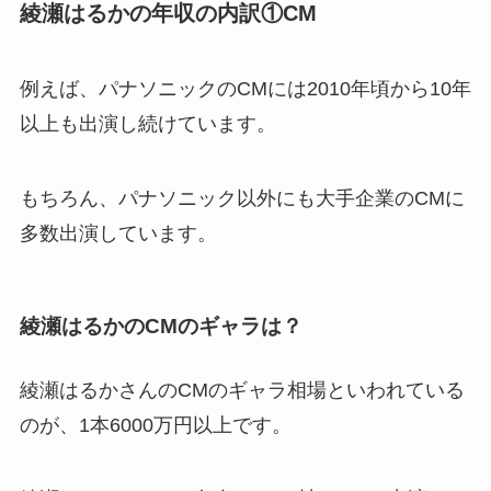
綾瀬はるかの年収の内訳①CM
例えば、パナソニックのCMには2010年頃から10年
以上も出演し続けています。
もちろん、パナソニック以外にも大手企業のCMに
多数出演しています。
綾瀬はるかのCMのギャラは？
綾瀬はるかさんのCMのギャラ相場といわれている
のが、1本6000万円以上です。