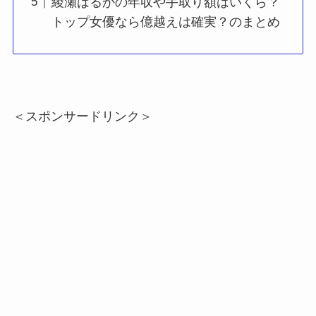
綾瀬はるかの年収や手取り額はいくら？
トップ女優なら億越えは確実？のまとめ
＜スポンサードリンク＞