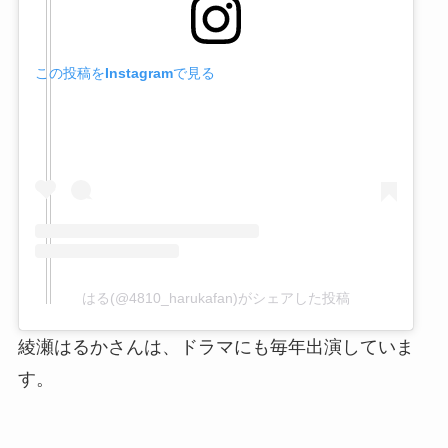
この投稿をInstagramで見る
はる(@4810_harukafan)がシェアした投稿
綾瀬はるかさんは、ドラマにも毎年出演していま
す。