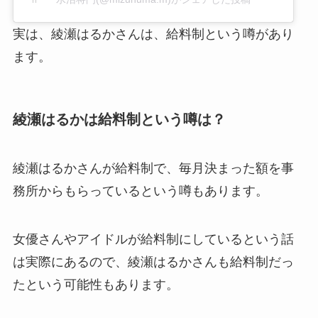
実は、綾瀬はるかさんは、給料制という噂があり
ます。
綾瀬はるかは給料制という噂は？
綾瀬はるかさんが給料制で、毎月決まった額を事
務所からもらっているという噂もあります。
女優さんやアイドルが給料制にしているという話
は実際にあるので、綾瀬はるかさんも給料制だっ
たという可能性もあります。