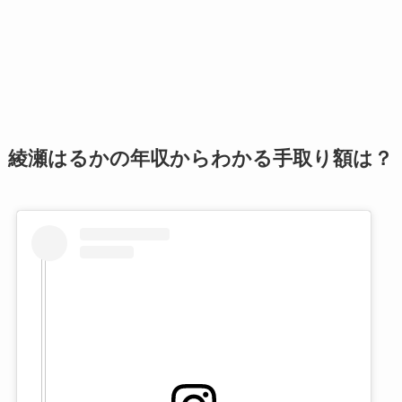
綾瀬はるかの年収からわかる手取り額は？